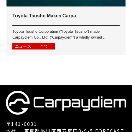
Toyota Tsusho Makes Carpa...
Toyota Tsusho Corporation (“Toyota Tsusho”) made
Carpaydiem Co., Ltd. (“Carpaydiem”) a wholly owned ...
ニュース
全て
〒141-0031
本社： 東京都品川区西五反田8-9-5 FORECAST