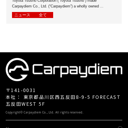
Toyota Tsusho Corporation (“Toyota Tsusho”) made
Carpaydiem Co., Ltd. (“Carpaydiem”) a wholly owned ...
ニュース
全て
〒141-0031
本社： 東京都品川区西五反田8-9-5 FORECAST
五反田WEST 5F
Copyright© Carpaydiem Co., Ltd. All rights reserved.