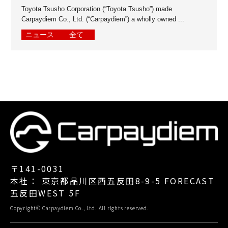
Toyota Tsusho Corporation (“Toyota Tsusho”) made
Carpaydiem Co., Ltd. (“Carpaydiem”) a wholly owned ...
ニュース
全て
〒141-0031
本社： 東京都品川区西五反田8-9-5 FORECAST
五反田WEST 5F
Copyright© Carpaydiem Co., Ltd. All rights reserved.