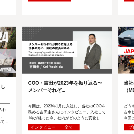
原陽
O
COO・吉田が2023年を振り返る〜
当社
まし
メンバーそれぞ...
（M
今回は、2023年1月に入社し、当社のCOOを
どう
入れ
務める吉田圭さんにインタビュー。入社して
古車
は、
1年が経った今、社内がどのように変化し、
今回
れてい
今後どのような成長を遂げようとしているの
ャパ
インタビュー
全て
ブ
、そ
か。2023年の振り返りと今後の展...
で、
リティ