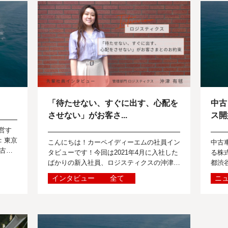
「待たせない、すぐに出す、心配を
中古
させない」がお客さ...
ス開
運営す
：東京
こんにちは！カーペイディーエムの社員イン
中古車
古車
タビューです！今回は2021年4月に入社した
る株
の皆様
ばかりの新入社員、ロジスティクスの沖津有
都渋
毬です。 ー音大を卒業してカーペイディー
に関
インタビュー
全て
ニ
エムに入社って、とても異色な経歴です...
に向