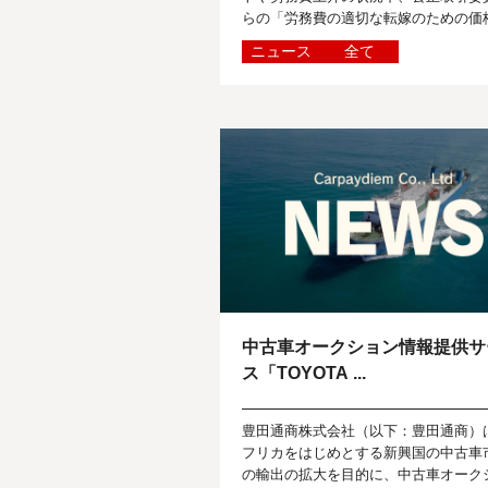
らの「労務費の適切な転嫁のための価
に関する指針（2023年 11月 29日）」
ニュース
全て
け、お取引先の皆さまとよりよいパ...
中古車オークション情報提供サ
ス「TOYOTA ...
豊田通商株式会社（以下：豊田通商）
フリカをはじめとする新興国の中古車
の輸出の拡大を目的に、中古車オーク