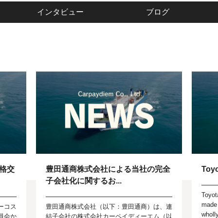
インタビュー
ブログ
格交
豊田通商株式会社による当社の完全
Toyo
子会社化に関するお...
Toyot
made 
ーコス
豊田通商株式会社（以下：豊田通商）は、連
wholl
員会か
結子会社の株式会社カーペイディーエム（以