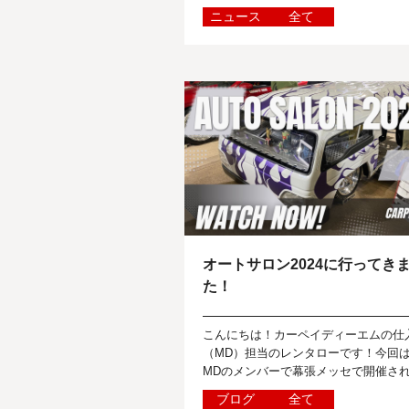
情報提供サービス「TOYOTA TSUSH
ニュース
全て
AUCTION（トヨタツウショウ・...
オートサロン2024に行ってき
た！
こんにちは！カーペイディーエムの仕
（MD）担当のレンタローです！今回
MDのメンバーで幕張メッセで開催さ
たオートサロン2024に行ってきたので
ブログ
全て
のレポートをしたいと思います！モビ