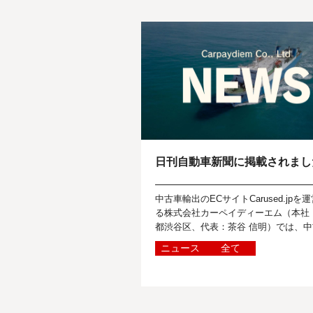
日刊自動車新聞に掲載されまし
中古車輸出のECサイトCarused.jpを
る株式会社カーペイディーエム（本社
都渋谷区、代表：茶谷 信明）では、中
に関する世界のニュースを報道関係者
ニュース
全て
に向けて定期的に発信しています...