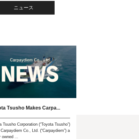
ニュース
ta Tsusho Makes Carpa...
a Tsusho Corporation (“Toyota Tsusho”)
Carpaydiem Co., Ltd. (“Carpaydiem”) a
y owned ...