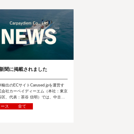
新聞に掲載されました
輸出のECサイトCarused.jpを運営す
式会社カーペイディーエム（本社：東京
谷区、代表：茶谷 信明）では、中古車
する世界のニュースを報道関係者の皆様
ュース
全て
けて定期的に発信しています...