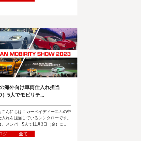
藏が就任致しましたことを...
の海外向け車両仕入れ担当
D）5人でモビリテ...
もこんにちは！カーペイディーエムの中
仕入れを担当しているレンタローです。
は、メンバー5人で11月3日（金）にジ
ンモビリティーショーに行ってきたの
ログ
全て
その中でもボクが胸アツな車を勝手に