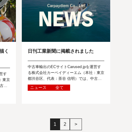
描く
日刊工業新聞に掲載されました
中古車輸出のECサイトCarused.jpを運営す
る株式会社カーペイディーエム（本社：東京
運営す
都渋谷区、代表：茶谷 信明）では、中古車
：東京
に関する世界のニュースを報道関係者の皆様
古車
ニュース
全て
に向けて定期的に発信しています...
の皆様
1
2
>