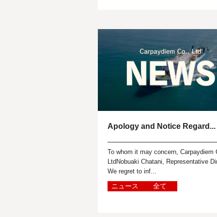
シ...
Apology and Notice Regard...
To whom it may concern, Carpaydiem 
LtdNobuaki Chatani, Representative Di
We regret to inf...
ニュース
全て