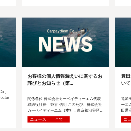
ご...
お客様の個人情報漏えいに関するお
豊田
詫びとお知らせ（第...
いて
Co.,
rector
関係各位 株式会社カーペイディーエム代表
追加
取締役社長 茶谷 信明 このたび、株式会社
ーエ
カーペイディーエム（本社：東京都渋谷区）
田通
は、下記の通り、当社が保有するお客様の個
式を
ニュース
全て
ニ
人情報が漏えいしたことを確認しましたの...
す。