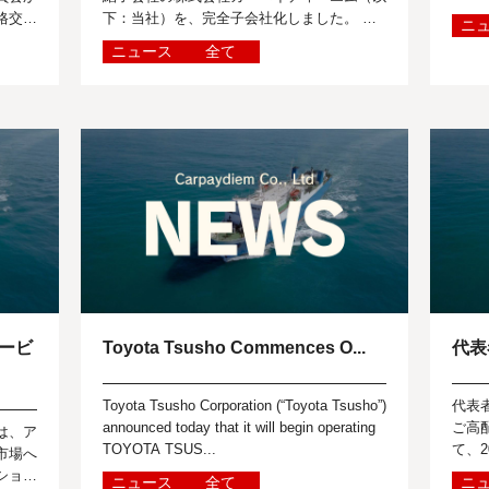
格交渉
下：当社）を、完全子会社化しました。 当
ニ
を受
社は2020年に豊田通商と資本業務提携を開
ニュース
全て
始し、2023年に豊田通商グループイン...
ービ
Toyota Tsusho Commences O...
代表
Toyota Tsusho Corporation (“Toyota Tsusho”)
代表
announced today that it will begin operating
ご高
は、ア
TOYOTA TSUS...
て、2
市場へ
代表
ション
ニュース
全て
ニ