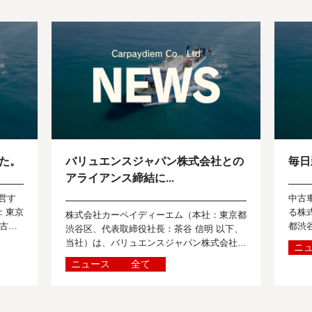
た。
バリュエンスジャパン株式会社との
毎日
アライアンス締結に...
運営す
中古車
：東京
る株
株式会社カーペイディーエム（本社：東京都
古車
都渋
渋谷区、代表取締役社長：茶谷 信明 以下、
の皆様
に関
当社）は、バリュエンスジャパン株式会社
ニ
に向
（本社：東京都港区、取締役社長：六車
ニュース
全て
進 以下、バリュエンスジャパン）とアライ
ア...