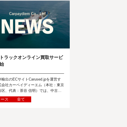
トラックオンライン買取サービ
始
輸出のECサイトCarused.jpを運営す
式会社カーペイディーエム（本社：東京
谷区、代表：茶谷 信明）では、中古車
する世界のニュースを報道関係者の皆様
ュース
全て
けて定期的に発信しています...